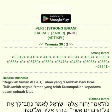
K I T A B S U C I
[VER]
:
[STRONG IBRANI]
[TAURAT]
[ZABUR]
[INJIL]
[ARTIKEL]
<<
Yeremia
30
: 2
>>
Strong Ibrani
<
05612
> <
0413
> <
0413
> <
01696
> <
0834
> <
01697
> <
03605
>
<
0853
> <
0
> <
03789
> <
0559
> <
03478
> <
0430
> <
03068
> <
0559
>
<
03541
>
Bahasa Indonesia
“Beginilah firman ALLAH, Tuhan yang disembah bani Israil,
‘Tuliskanlah segala firman yang telah Kusampaikan kepadamu
dalam sebuah kitab.
Bahasa Ibrani
כֹּה־אָמַר יְהוָה אֱלֹהֵי יִשְׂרָאֵל לֵאמֹר כְּתָב־לְךָ אֵת
כָּל־הַדְּבָרִים אֲשֶׁר־דִּבַּרְתִּי אֵלֶיךָ אֶל־סֵפֶר׃