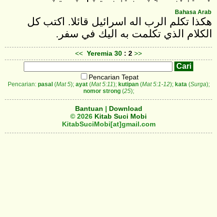
Bahasa Arab
هكذا تكلم الرب اله اسرائيل قائلا. اكتب كل
الكلام الذي تكلمت به اليك في سفر.
<<
Yeremia
30
: 2
>>
Pencarian Tepat
Pencarian:
pasal
(
Mat 5
);
ayat
(
Mat 5:11
);
kutipan
(
Mat 5:1-12
);
kata
(
Surga
);
nomor strong
(
25
);
Bantuan
|
Download
© 2026
Kitab Suci Mobi
KitabSuciMobi[at]gmail.com