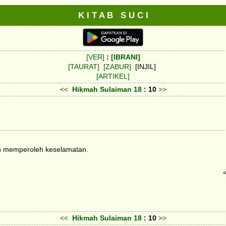
K I T A B S U C I
[VER]
:
[IBRANI]
[TAURAT]
[ZABUR]
[INJIL]
[ARTIKEL]
<<
Hikmah Sulaiman
18
: 10
>>
an memperoleh keselamatan.
<<
Hikmah Sulaiman
18
: 10
>>