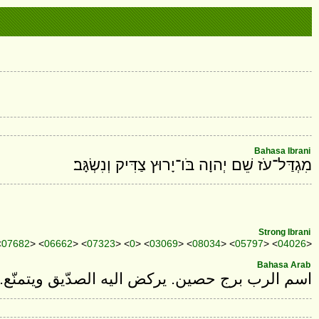
Bahasa Ibrani
מִגְדַּל־עֹז שֵׁם יְהוָה בֹּו־יָרוּץ צַדִּיק וְנִשְׂגָּב׃
Strong Ibrani
<
07682
> <
06662
> <
07323
> <
0
> <
03069
> <
08034
> <
05797
> <
04026
>
Bahasa Arab
اسم الرب برج حصين. يركض اليه الصدّيق ويتمنّع.