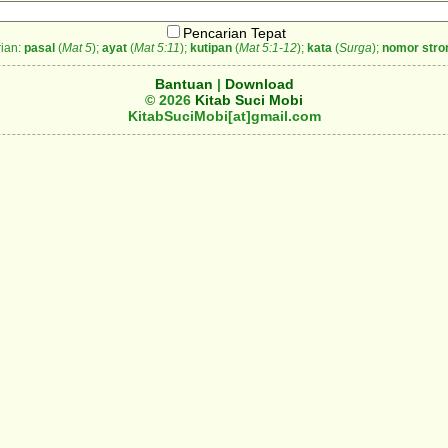
Pencarian Tepat
ian:
pasal
(
Mat 5
);
ayat
(
Mat 5:11
);
kutipan
(
Mat 5:1-12
);
kata
(
Surga
);
nomor stro
Bantuan
|
Download
© 2026
Kitab Suci Mobi
KitabSuciMobi[at]gmail.com