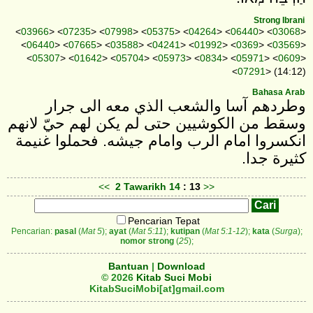
Strong Ibrani
<
03966
> <
07235
> <
07998
> <
05375
> <
04264
> <
06440
> <
03068
>
<
06440
> <
07665
> <
03588
> <
04241
> <
01992
> <
0369
> <
03569
>
<
05307
> <
01642
> <
05704
> <
05973
> <
0834
> <
05971
> <
0609
>
<
07291
> (14:12)
Bahasa Arab
وطردهم آسا والشعب الذي معه الى جرار
وسقط من الكوشيين حتى لم يكن لهم حيّ لانهم
انكسروا امام الرب وامام جيشه. فحملوا غنيمة
كثيرة جدا.
<<
2 Tawarikh
14
: 13
>>
Pencarian Tepat
Pencarian:
pasal
(
Mat 5
);
ayat
(
Mat 5:11
);
kutipan
(
Mat 5:1-12
);
kata
(
Surga
);
nomor strong
(
25
);
Bantuan
|
Download
© 2026
Kitab Suci Mobi
KitabSuciMobi[at]gmail.com