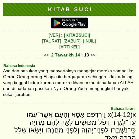
K I T A B S U C I
[VER]
:
[KITABSUCI]
[TAURAT]
[ZABUR]
[INJIL]
[ARTIKEL]
<<
2 Tawarikh
14
: 13
>>
Bahasa Indonesia
Asa dan pasukan yang menyertainya mengejar mereka sampai ke
Gerar. Orang-orang Etiopia itu berguguran sehingga tidak ada lagi
yang tinggal hidup karena mereka dihancurkan di hadapan ALLAH
dan di hadapan pasukan-Nya. Orang Yuda mengangkut banyak
sekali jarahan.
Bahasa Ibrani
x(14-12)x וַיִּרְדְּפֵם אָסָא וְהָעָם אֲשֶׁר־עִמֹּו
עַד־לִגְרָר וַיִּפֹּל מִכּוּשִׁים לְאֵין לָהֶם מִחְיָה
כִּי־נִשְׁבְּרוּ לִפְנֵי־יְהוָה וְלִפְנֵי מַחֲנֵהוּ וַיִּשְׂאוּ שָׁלָל
הַרְבֵּה מְאֹד׃