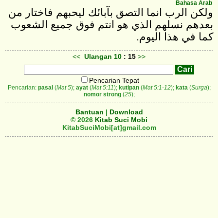
Bahasa Arab
ولكن الرب انما التصق بآبائك ليحبهم فاختار من
بعدهم نسلهم الذي هو انتم فوق جميع الشعوب
كما في هذا اليوم.
<<
Ulangan
10
: 15
>>
Pencarian Tepat
Pencarian:
pasal
(
Mat 5
);
ayat
(
Mat 5:11
);
kutipan
(
Mat 5:1-12
);
kata
(
Surga
);
nomor strong
(
25
);
Bantuan
|
Download
© 2026
Kitab Suci Mobi
KitabSuciMobi[at]gmail.com