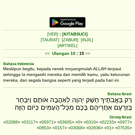
K I T A B S U C I
[VER]
:
[KITABSUCI]
[TAURAT]
[ZABUR]
[INJIL]
[ARTIKEL]
<<
Ulangan
10
: 15
>>
Bahasa Indonesia
Meskipun begitu, kepada nenek moyangmulah ALLAH terpaut
sehingga Ia mengasihi mereka dan memilih kamu, yaitu keturunan
mereka, dari segala bangsa seperti yang terjadi pada hari ini.
Bahasa Ibrani
רַק בַּאֲבֹתֶיךָ חָשַׁק יְהוָה לְאַהֲבָה אֹותָם וַיִּבְחַר
בְּזַרְעָם אַחֲרֵיהֶם בָּכֶם מִכָּל־הָעַמִּים כַּיֹּום הַזֶּה׃
Strong Ibrani
<
02088
> <
03117
> <
05971
> <
03605
> <
0
> <
0310
> <
02233
> <
0977
>
<
0853
> <
0157
> <
03068
> <
02836
> <
01
> <
07535
>