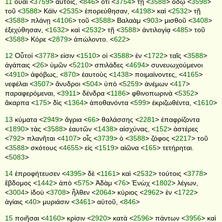
11
οὐαὶ <
3759
> αὐτοῖς, <
846
> ὅτι <
3754
> τῇ <
3588
> ὁδῷ <
3598
>
τοῦ <
3588
> Κάϊν <
2535
> ἐπορεύθησαν, <
4198
> καὶ <
2532
> τῇ
<
3588
> πλάνῃ <
4106
> τοῦ <
3588
> Βαλαὰμ <
903
> μισθοῦ <
3408
>
ἐξεχύθησαν, <
1632
> καὶ <
2532
> τῇ <
3588
> ἀντιλογίᾳ <
485
> τοῦ
<
3588
> Κόρε <
2879
> ἀπώλοντο. <
622
>
12
Οὗτοί <
3778
> εἰσιν <
1510
> οἱ <
3588
> ἐν <
1722
> ταῖς <
3588
>
ἀγάπαις <
26
> ὑμῶν <
5210
> σπιλάδες <
4694
> συνευωχούμενοι
<
4910
> ἀφόβως, <
870
> ἑαυτοὺς <
1438
> ποιμαίνοντες, <
4165
>
νεφέλαι <
3507
> ἄνυδροι <
504
> ὑπὸ <
5259
> ἀνέμων <
417
>
παραφερόμεναι, <
3911
> δένδρα <
1186
> φθινοπωρινὰ <
5352
>
ἄκαρπα <
175
> δὶς <
1364
> ἀποθανόντα <
599
> ἐκριζωθέντα, <
1610
>
13
κύματα <
2949
> ἄγρια <
66
> θαλάσσης <
2281
> ἐπαφρίζοντα
<
1890
> τὰς <
3588
> ἑαυτῶν <
1438
> αἰσχύνας, <
152
> ἀστέρες
<
792
> πλανῆται <
4107
> οἷς <
3739
> ὁ <
3588
> ζόφος <
2217
> τοῦ
<
3588
> σκότους <
4655
> εἰς <
1519
> αἰῶνα <
165
> τετήρηται.
<
5083
>
14
ἐπροφήτευσεν <
4395
> δὲ <
1161
> καὶ <
2532
> τούτοις <
3778
>
ἕβδομος <
1442
> ἀπὸ <
575
> Ἀδὰμ <
76
> Ἑνὼχ <
1802
> λέγων,
<
3004
> ἰδοὺ <
3708
> ἦλθεν <
2064
> κύριος <
2962
> ἐν <
1722
>
ἁγίαις <
40
> μυριάσιν <
3461
> αὐτοῦ, <
846
>
15
ποιῆσαι <
4160
> κρίσιν <
2920
> κατὰ <
2596
> πάντων <
3956
> καὶ