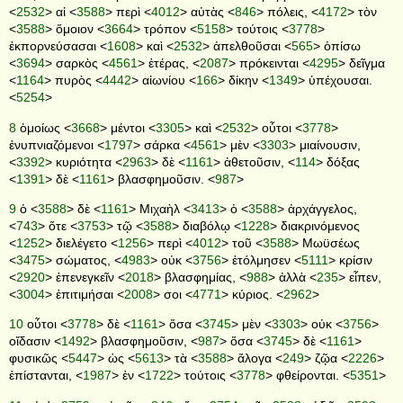
<
2532
> αἱ <
3588
> περὶ <
4012
> αὐτὰς <
846
> πόλεις, <
4172
> τὸν
<
3588
> ὅμοιον <
3664
> τρόπον <
5158
> τούτοις <
3778
>
ἐκπορνεύσασαι <
1608
> καὶ <
2532
> ἀπελθοῦσαι <
565
> ὀπίσω
<
3694
> σαρκὸς <
4561
> ἑτέρας, <
2087
> πρόκεινται <
4295
> δεῖγμα
<
1164
> πυρὸς <
4442
> αἰωνίου <
166
> δίκην <
1349
> ὑπέχουσαι.
<
5254
>
8
ὁμοίως <
3668
> μέντοι <
3305
> καὶ <
2532
> οὗτοι <
3778
>
ἐνυπνιαζόμενοι <
1797
> σάρκα <
4561
> μὲν <
3303
> μιαίνουσιν,
<
3392
> κυριότητα <
2963
> δὲ <
1161
> ἀθετοῦσιν, <
114
> δόξας
<
1391
> δὲ <
1161
> βλασφημοῦσιν. <
987
>
9
ὁ <
3588
> δὲ <
1161
> Μιχαὴλ <
3413
> ὁ <
3588
> ἀρχάγγελος,
<
743
> ὅτε <
3753
> τῷ <
3588
> διαβόλῳ <
1228
> διακρινόμενος
<
1252
> διελέγετο <
1256
> περὶ <
4012
> τοῦ <
3588
> Μωϋσέως
<
3475
> σώματος, <
4983
> οὐκ <
3756
> ἐτόλμησεν <
5111
> κρίσιν
<
2920
> ἐπενεγκεῖν <
2018
> βλασφημίας, <
988
> ἀλλὰ <
235
> εἶπεν,
<
3004
> ἐπιτιμήσαι <
2008
> σοι <
4771
> κύριος. <
2962
>
10
οὗτοι <
3778
> δὲ <
1161
> ὅσα <
3745
> μὲν <
3303
> οὐκ <
3756
>
οἴδασιν <
1492
> βλασφημοῦσιν, <
987
> ὅσα <
3745
> δὲ <
1161
>
φυσικῶς <
5447
> ὡς <
5613
> τὰ <
3588
> ἄλογα <
249
> ζῷα <
2226
>
ἐπίστανται, <
1987
> ἐν <
1722
> τούτοις <
3778
> φθείρονται. <
5351
>