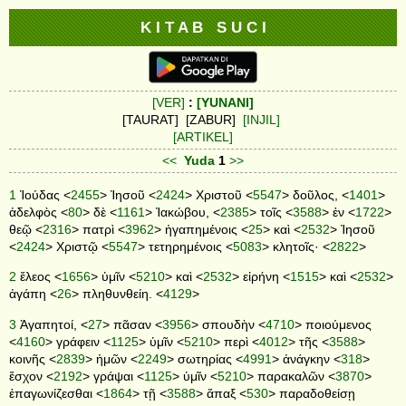
K I T A B S U C I
[VER]
:
[YUNANI]
[TAURAT] [ZABUR]
[INJIL]
[ARTIKEL]
<<
Yuda
1
>>
1
Ἰούδας <
2455
> Ἰησοῦ <
2424
> Χριστοῦ <
5547
> δοῦλος, <
1401
>
ἀδελφὸς <
80
> δὲ <
1161
> Ἰακώβου, <
2385
> τοῖς <
3588
> ἐν <
1722
>
θεῷ <
2316
> πατρὶ <
3962
> ἠγαπημένοις <
25
> καὶ <
2532
> Ἰησοῦ
<
2424
> Χριστῷ <
5547
> τετηρημένοις <
5083
> κλητοῖς· <
2822
>
2
ἔλεος <
1656
> ὑμῖν <
5210
> καὶ <
2532
> εἰρήνη <
1515
> καὶ <
2532
>
ἀγάπη <
26
> πληθυνθείη. <
4129
>
3
Ἀγαπητοί, <
27
> πᾶσαν <
3956
> σπουδὴν <
4710
> ποιούμενος
<
4160
> γράφειν <
1125
> ὑμῖν <
5210
> περὶ <
4012
> τῆς <
3588
>
κοινῆς <
2839
> ἡμῶν <
2249
> σωτηρίας <
4991
> ἀνάγκην <
318
>
ἔσχον <
2192
> γράψαι <
1125
> ὑμῖν <
5210
> παρακαλῶν <
3870
>
ἐπαγωνίζεσθαι <
1864
> τῇ <
3588
> ἅπαξ <
530
> παραδοθείσῃ