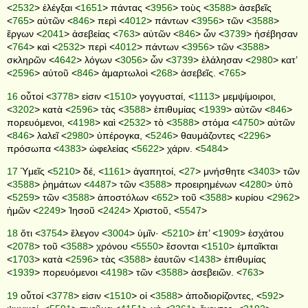
<
2532
> ἐλέγξαι <
1651
> πάντας <
3956
> τοὺς <
3588
> ἀσεβεῖς
<
765
> αὐτῶν <
846
> περὶ <
4012
> πάντων <
3956
> τῶν <
3588
>
ἔργων <
2041
> ἀσεβείας <
763
> αὐτῶν <
846
> ὧν <
3739
> ἠσέβησαν
<
764
> καὶ <
2532
> περὶ <
4012
> πάντων <
3956
> τῶν <
3588
>
σκληρῶν <
4642
> λόγων <
3056
> ὧν <
3739
> ἐλάλησαν <
2980
> κατ’
<
2596
> αὐτοῦ <
846
> ἁμαρτωλοὶ <
268
> ἀσεβεῖς. <
765
>
16
οὗτοί <
3778
> εἰσιν <
1510
> γογγυσταί, <
1113
> μεμψίμοιροι,
<
3202
> κατὰ <
2596
> τὰς <
3588
> ἐπιθυμίας <
1939
> αὐτῶν <
846
>
πορευόμενοι, <
4198
> καὶ <
2532
> τὸ <
3588
> στόμα <
4750
> αὐτῶν
<
846
> λαλεῖ <
2980
> ὑπέρογκα, <
5246
> θαυμάζοντες <
2296
>
πρόσωπα <
4383
> ὠφελείας <
5622
> χάριν. <
5484
>
17
Ὑμεῖς <
5210
> δέ, <
1161
> ἀγαπητοί, <
27
> μνήσθητε <
3403
> τῶν
<
3588
> ῥημάτων <
4487
> τῶν <
3588
> προειρημένων <
4280
> ὑπὸ
<
5259
> τῶν <
3588
> ἀποστόλων <
652
> τοῦ <
3588
> κυρίου <
2962
>
ἡμῶν <
2249
> Ἰησοῦ <
2424
> Χριστοῦ, <
5547
>
18
ὅτι <
3754
> ἔλεγον <
3004
> ὑμῖν· <
5210
> ἐπ’ <
1909
> ἐσχάτου
<
2078
> τοῦ <
3588
> χρόνου <
5550
> ἔσονται <
1510
> ἐμπαῖκται
<
1703
> κατὰ <
2596
> τὰς <
3588
> ἑαυτῶν <
1438
> ἐπιθυμίας
<
1939
> πορευόμενοι <
4198
> τῶν <
3588
> ἀσεβειῶν. <
763
>
19
οὗτοί <
3778
> εἰσιν <
1510
> οἱ <
3588
> ἀποδιορίζοντες, <
592
>