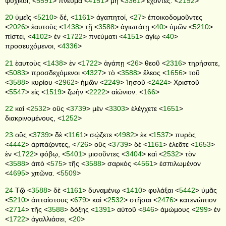
ψυχικοί, <
5591
> πνεῦμα <
4151
> μὴ <
3361
> ἔχοντες. <
2192
>
20
ὑμεῖς <
5210
> δέ, <
1161
> ἀγαπητοί, <
27
> ἐποικοδομοῦντες
<
2026
> ἑαυτοὺς <
1438
> τῇ <
3588
> ἁγιωτάτῃ <
40
> ὑμῶν <
5210
>
πίστει, <
4102
> ἐν <
1722
> πνεύματι <
4151
> ἁγίῳ <
40
>
προσευχόμενοι, <
4336
>
21
ἑαυτοὺς <
1438
> ἐν <
1722
> ἀγάπῃ <
26
> θεοῦ <
2316
> τηρήσατε,
<
5083
> προσδεχόμενοι <
4327
> τὸ <
3588
> ἔλεος <
1656
> τοῦ
<
3588
> κυρίου <
2962
> ἡμῶν <
2249
> Ἰησοῦ <
2424
> Χριστοῦ
<
5547
> εἰς <
1519
> ζωὴν <
2222
> αἰώνιον. <
166
>
22
καὶ <
2532
> οὓς <
3739
> μὲν <
3303
> ἐλέγχετε <
1651
>
διακρινομένους, <
1252
>
23
οὓς <
3739
> δὲ <
1161
> σῴζετε <
4982
> ἐκ <
1537
> πυρὸς
<
4442
> ἁρπάζοντες, <
726
> οὓς <
3739
> δὲ <
1161
> ἐλεᾶτε <
1653
>
ἐν <
1722
> φόβῳ, <
5401
> μισοῦντες <
3404
> καὶ <
2532
> τὸν
<
3588
> ἀπὸ <
575
> τῆς <
3588
> σαρκὸς <
4561
> ἐσπιλωμένον
<
4695
> χιτῶνα. <
5509
>
24
Τῷ <
3588
> δὲ <
1161
> δυναμένῳ <
1410
> φυλάξαι <
5442
> ὑμᾶς
<
5210
> ἀπταίστους <
679
> καὶ <
2532
> στῆσαι <
2476
> κατενώπιον
<
2714
> τῆς <
3588
> δόξης <
1391
> αὐτοῦ <
846
> ἀμώμους <
299
> ἐν
<
1722
> ἀγαλλιάσει, <
20
>