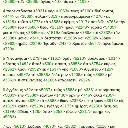
<
3860
> τοῖς <
3588
> ἁγίοις <
40
> πίστει. <
4102
>
4
παρεισέδυσαν <
3921
> γάρ <
1063
> τινες <
5100
> ἄνθρωποι,
<
444
> οἱ <
3588
> πάλαι <
3819
> προγεγραμμένοι <
4270
> εἰς
<
1519
> τοῦτο <
3778
> τὸ <
3588
> κρίμα, <
2917
> ἀσεβεῖς, <
765
> τὴν
<
3588
> τοῦ <
3588
> θεοῦ <
2316
> ἡμῶν <
2249
> χάριτα <
5485
>
μετατιθέντες <
3346
> εἰς <
1519
> ἀσέλγειαν <
766
> καὶ <
2532
> τὸν
<
3588
> μόνον <
3441
> δεσπότην <
1203
> καὶ <
2532
> κύριον
<
2962
> ἡμῶν <
2249
> Ἰησοῦν <
2424
> Χριστὸν <
5547
> ἀρνούμενοι.
<
720
>
5
Ὑπομνῆσαι <
5279
> δὲ <
1161
> ὑμᾶς <
5210
> βούλομαι, <
1014
>
εἰδότας <
1492
> ἅπαξ <
530
> πάντα, <
3956
> ὅτι <
3754
> κύριος
<
2962
> λαὸν <
2992
> ἐκ <
1537
> γῆς <
1093
> Αἰγύπτου <
125
>
σώσας <
4982
> τὸ <
3588
> δεύτερον <
1208
> τοὺς <
3588
> μὴ
<
3361
> πιστεύσαντες <
4100
> ἀπώλεσεν, <
622
>
6
ἀγγέλους <
32
> τε <
5037
> τοὺς <
3588
> μὴ <
3361
> τηρήσαντας
<
5083
> τὴν <
3588
> ἑαυτῶν <
1438
> ἀρχὴν <
746
> ἀλλὰ <
235
>
ἀπολιπόντας <
620
> τὸ <
3588
> ἴδιον <
2398
> οἰκητήριον <
3613
> εἰς
<
1519
> κρίσιν <
2920
> μεγάλης <
3173
> ἡμέρας <
2250
> δεσμοῖς
<
1199
> ἀϊδίοις <
126
> ὑπὸ <
5259
> ζόφον <
2217
> τετήρηκεν·
<
5083
>
7
ὡς <
5613
> Σόδομα <
4670
> καὶ <
2532
> Γόμορρα <
1116
> καὶ