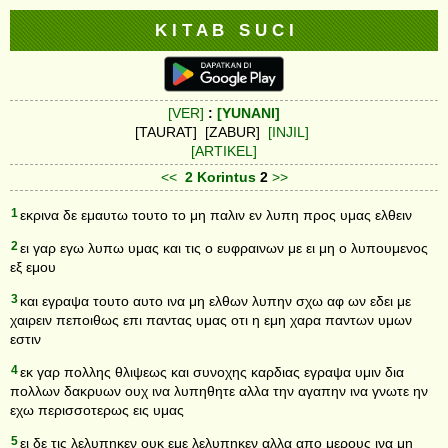
K I T A B S U C I
[VER]
:
[YUNANI]
[TAURAT] [ZABUR]
[INJIL]
[ARTIKEL]
<<
2 Korintus
2
>>
1
εκρινα δε εμαυτω τουτο το μη παλιν εν λυπη προς υμας ελθειν
2
ει γαρ εγω λυπω υμας και τις ο ευφραινων με ει μη ο λυπουμενος
εξ εμου
3
και εγραψα τουτο αυτο ινα μη ελθων λυπην σχω αφ ων εδει με
χαιρειν πεποιθως επι παντας υμας οτι η εμη χαρα παντων υμων
εστιν
4
εκ γαρ πολλης θλιψεως και συνοχης καρδιας εγραψα υμιν δια
πολλων δακρυων ουχ ινα λυπηθητε αλλα την αγαπην ινα γνωτε ην
εχω περισσοτερως εις υμας
5
ει δε τις λελυπηκεν ουκ εμε λελυπηκεν αλλα απο μερους ινα μη