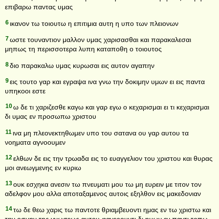
επιβαρω παντας υμας
6
ικανον τω τοιουτω η επιτιμια αυτη η υπο των πλειονων
7
ωστε τουναντιον μαλλον υμας χαρισασθαι και παρακαλεσαι
μηπως τη περισσοτερα λυπη καταποθη ο τοιουτος
8
διο παρακαλω υμας κυρωσαι εις αυτον αγαπην
9
εις τουτο γαρ και εγραψα ινα γνω την δοκιμην υμων ει εις παντα
υπηκοοι εστε
10
ω δε τι χαριζεσθε καγω και γαρ εγω ο κεχαρισμαι ει τι κεχαρισμαι
δι υμας εν προσωπω χριστου
11
ινα μη πλεονεκτηθωμεν υπο του σατανα ου γαρ αυτου τα
νοηματα αγνοουμεν
12
ελθων δε εις την τρωαδα εις το ευαγγελιον του χριστου και θυρας
μοι ανεωγμενης εν κυριω
13
ουκ εσχηκα ανεσιν τω πνευματι μου τω μη ευρειν με τιτον τον
αδελφον μου αλλα αποταξαμενος αυτοις εξηλθον εις μακεδονιαν
14
τω δε θεω χαρις τω παντοτε θριαμβευοντι ημας εν τω χριστω και
την οσμην της γνωσεως αυτου φανερουντι δι ημων εν παντι τοπω