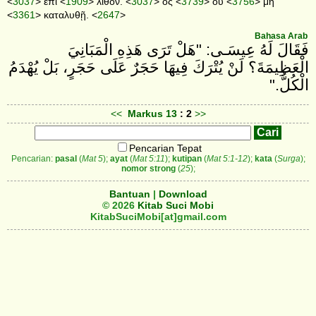
<
3037
> ἐπὶ <
1909
> λίθον. <
3037
> ὃς <
3739
> οὐ <
3756
> μὴ
<
3361
> καταλυθῇ. <
2647
>
Bahasa Arab
فَقَالَ لَهُ عِيسَـى: "هَلْ تَرَى هَذِهِ الْمَبَانِيَ
الْعَظِيمَةَ؟ لَنْ يُتْرَكَ فِيهَا حَجَرٌ عَلَى حَجَرٍ، بَلْ يُهْدَمُ
الْكُلُّ."
<<
Markus
13
: 2
>>
Pencarian Tepat
Pencarian:
pasal
(
Mat 5
);
ayat
(
Mat 5:11
);
kutipan
(
Mat 5:1-12
);
kata
(
Surga
);
nomor strong
(
25
);
Bantuan
|
Download
© 2026
Kitab Suci Mobi
KitabSuciMobi[at]gmail.com