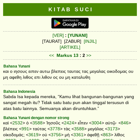
K I T A B S U C I
[VER]
:
[YUNANI]
[TAURAT] [ZABUR]
[INJIL]
[ARTIKEL]
<<
Markus
13
: 2
>>
Bahasa Yunani
και ο ιησους ειπεν αυτω βλεπεις ταυτας τας μεγαλας οικοδομας ου
μη αφεθη λιθος επι λιθον ος ου μη καταλυθη
Bahasa Indonesia
Sabda Isa kepada mereka, “Kamu lihat bangunan-bangunan yang
sangat megah itu? Tidak satu batu pun akan tinggal tersusun di
atas batu lainnya. Semuanya akan diruntuhkan.”
Bahasa Yunani dengan nomor strong
καὶ <
2532
> ὁ <
3588
> Ἰησοῦς <
2424
> εἶπεν <
3004
> αὐτῷ· <
846
>
βλέπεις <
991
> ταύτας <
3778
> τὰς <
3588
> μεγάλας <
3173
>
οἰκοδομάς; <
3619
> οὐ <
3756
> μὴ <
3361
> ἀφεθῇ <
863
> λίθος