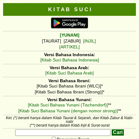
K I T A B S U C I
[YUNANI]
[TAURAT] [ZABUR]
[INJIL]
[ARTIKEL]
Versi Bahasa Indonesia:
[Kitab Suci Bahasa Indonesia]
Versi Bahasa Arab:
[Kitab Suci Bahasa Arab]
Versi Bahasa Ibrani:
[Kitab Suci Bahasa Ibrani (WLC)]*
[Kitab Suci Bahasa Ibrani (Strong)]*
Versi Bahasa Yunani:
[Kitab Suci Bahasa Yunani (Tischendorf)]
**
[Kitab Suci Bahasa Yunani (dengan nomor strong)]
**
Ket: (*) berarti hanya dalam Kitab Taurat & Sejarah, dan Kitab Zabur & Nabi-
nabi
(**) berarti hanya dalam Kitab Injil & Surat-surat