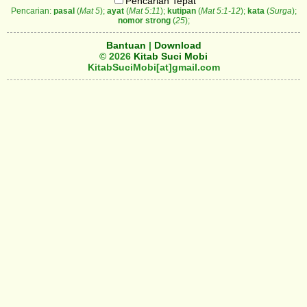
Pencarian Tepat
Pencarian:
pasal
(
Mat 5
);
ayat
(
Mat 5:11
);
kutipan
(
Mat 5:1-12
);
kata
(
Surga
);
nomor strong
(
25
);
Bantuan
|
Download
© 2026
Kitab Suci Mobi
KitabSuciMobi[at]gmail.com