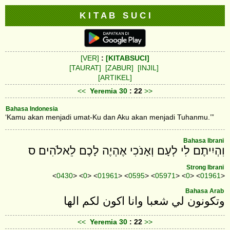
K I T A B S U C I
[VER]
:
[KITABSUCI]
[TAURAT]
[ZABUR]
[INJIL]
[ARTIKEL]
<<
Yeremia
30
: 22
>>
Bahasa Indonesia
‘Kamu akan menjadi umat-Ku dan Aku akan menjadi Tuhanmu.’”
Bahasa Ibrani
וִהְיִיתֶם לִי לְעָם וְאָנֹכִי אֶהְיֶה לָכֶם לֵאלֹהִים׃ ס
Strong Ibrani
<
0430
> <
0
> <
01961
> <
0595
> <
05971
> <
0
> <
01961
>
Bahasa Arab
وتكونون لي شعبا وانا اكون لكم الها
<<
Yeremia
30
: 22
>>