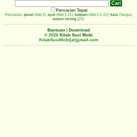
Pencarian Tepat
Pencarian:
pasal
(
Mat 5
);
ayat
(
Mat 5:11
);
kutipan
(
Mat 5:1-12
);
kata
(
Surga
);
nomor strong
(
25
);
Bantuan
|
Download
© 2026
Kitab Suci Mobi
KitabSuciMobi[at]gmail.com