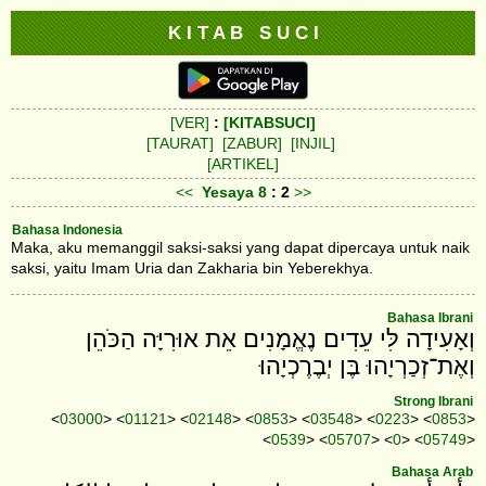
K I T A B S U C I
[VER]
:
[KITABSUCI]
[TAURAT]
[ZABUR]
[INJIL]
[ARTIKEL]
<<
Yesaya
8
: 2
>>
Bahasa Indonesia
Maka, aku memanggil saksi-saksi yang dapat dipercaya untuk naik
saksi, yaitu Imam Uria dan Zakharia bin Yeberekhya.
Bahasa Ibrani
וְאָעִידָה לִּי עֵדִים נֶאֱמָנִים אֵת אוּרִיָּה הַכֹּהֵן
וְאֶת־זְכַרְיָהוּ בֶּן יְבֶרֶכְיָהוּ׃
Strong Ibrani
<
03000
> <
01121
> <
02148
> <
0853
> <
03548
> <
0223
> <
0853
>
<
0539
> <
05707
> <
0
> <
05749
>
Bahasa Arab