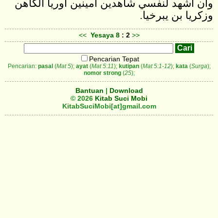
وأن أشهد لنفسي شاهدين امينين اوريا الكاهن
وزكريا بن يبرخيا.
<<
Yesaya
8
: 2
>>
Pencarian Tepat
Pencarian:
pasal
(
Mat 5
);
ayat
(
Mat 5:11
);
kutipan
(
Mat 5:1-12
);
kata
(
Surga
);
nomor strong
(
25
);
Bantuan
|
Download
© 2026
Kitab Suci Mobi
KitabSuciMobi[at]gmail.com