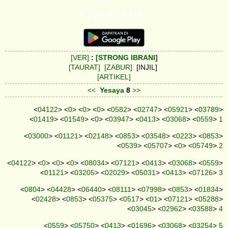
K I T A B S U C I
[VER]
:
[STRONG IBRANI]
[TAURAT]
[ZABUR]
[INJIL]
[ARTIKEL]
<<
Yesaya
8
>>
<
04122
> <
0
> <
0
> <
0
> <
0582
> <
02747
> <
05921
> <
03789
>
<
01419
> <
01549
> <
0
> <
03947
> <
0413
> <
03068
> <
0559
>
1
<
03000
> <
01121
> <
02148
> <
0853
> <
03548
> <
0223
> <
0853
>
<
0539
> <
05707
> <
0
> <
05749
>
2
<
04122
> <
0
> <
0
> <
0
> <
08034
> <
07121
> <
0413
> <
03068
> <
0559
>
<
01121
> <
03205
> <
02029
> <
05031
> <
0413
> <
07126
>
3
<
0804
> <
04428
> <
06440
> <
08111
> <
07998
> <
0853
> <
01834
>
<
02428
> <
0853
> <
05375
> <
0517
> <
01
> <
07121
> <
05288
>
<
03045
> <
02962
> <
03588
>
4
<
0559
> <
05750
> <
0413
> <
01696
> <
03068
> <
03254
>
5