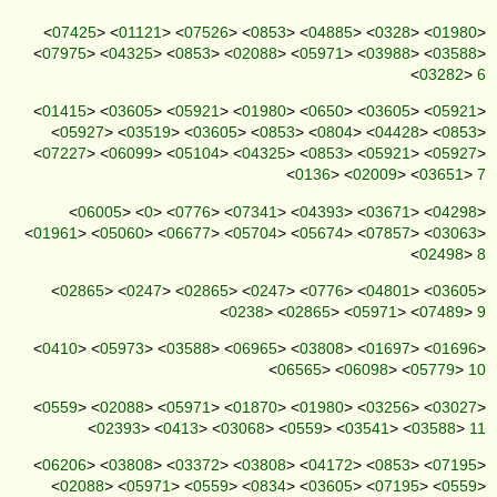
<
07425
> <
01121
> <
07526
> <
0853
> <
04885
> <
0328
> <
01980
>
<
07975
> <
04325
> <
0853
> <
02088
> <
05971
> <
03988
> <
03588
>
<
03282
>
6
<
01415
> <
03605
> <
05921
> <
01980
> <
0650
> <
03605
> <
05921
>
<
05927
> <
03519
> <
03605
> <
0853
> <
0804
> <
04428
> <
0853
>
<
07227
> <
06099
> <
05104
> <
04325
> <
0853
> <
05921
> <
05927
>
<
0136
> <
02009
> <
03651
>
7
<
06005
> <
0
> <
0776
> <
07341
> <
04393
> <
03671
> <
04298
>
<
01961
> <
05060
> <
06677
> <
05704
> <
05674
> <
07857
> <
03063
>
<
02498
>
8
<
02865
> <
0247
> <
02865
> <
0247
> <
0776
> <
04801
> <
03605
>
<
0238
> <
02865
> <
05971
> <
07489
>
9
<
0410
> <
05973
> <
03588
> <
06965
> <
03808
> <
01697
> <
01696
>
<
06565
> <
06098
> <
05779
>
10
<
0559
> <
02088
> <
05971
> <
01870
> <
01980
> <
03256
> <
03027
>
<
02393
> <
0413
> <
03068
> <
0559
> <
03541
> <
03588
>
11
<
06206
> <
03808
> <
03372
> <
03808
> <
04172
> <
0853
> <
07195
>
<
02088
> <
05971
> <
0559
> <
0834
> <
03605
> <
07195
> <
0559
>