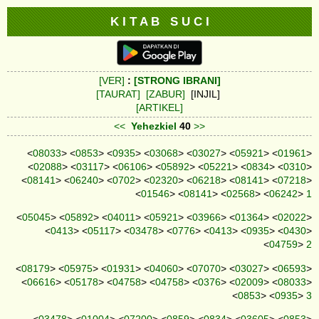
K I T A B S U C I
[VER]
:
[STRONG IBRANI]
[TAURAT]
[ZABUR]
[INJIL]
[ARTIKEL]
<<
Yehezkiel
40
>>
<
08033
> <
0853
> <
0935
> <
03068
> <
03027
> <
05921
> <
01961
>
<
02088
> <
03117
> <
06106
> <
05892
> <
05221
> <
0834
> <
0310
>
<
08141
> <
06240
> <
0702
> <
02320
> <
06218
> <
08141
> <
07218
>
<
01546
> <
08141
> <
02568
> <
06242
>
1
<
05045
> <
05892
> <
04011
> <
05921
> <
03966
> <
01364
> <
02022
>
<
0413
> <
05117
> <
03478
> <
0776
> <
0413
> <
0935
> <
0430
>
<
04759
>
2
<
08179
> <
05975
> <
01931
> <
04060
> <
07070
> <
03027
> <
06593
>
<
06616
> <
05178
> <
04758
> <
04758
> <
0376
> <
02009
> <
08033
>
<
0853
> <
0935
>
3