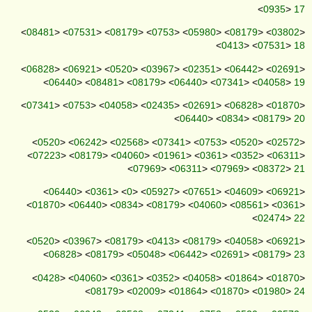
<
0935
>
17
<
08481
> <
07531
> <
08179
> <
0753
> <
05980
> <
08179
> <
03802
>
<
0413
> <
07531
>
18
<
06828
> <
06921
> <
0520
> <
03967
> <
02351
> <
06442
> <
02691
>
<
06440
> <
08481
> <
08179
> <
06440
> <
07341
> <
04058
>
19
<
07341
> <
0753
> <
04058
> <
02435
> <
02691
> <
06828
> <
01870
>
<
06440
> <
0834
> <
08179
>
20
<
0520
> <
06242
> <
02568
> <
07341
> <
0753
> <
0520
> <
02572
>
<
07223
> <
08179
> <
04060
> <
01961
> <
0361
> <
0352
> <
06311
>
<
07969
> <
06311
> <
07969
> <
08372
>
21
<
06440
> <
0361
> <
0
> <
05927
> <
07651
> <
04609
> <
06921
>
<
01870
> <
06440
> <
0834
> <
08179
> <
04060
> <
08561
> <
0361
>
<
02474
>
22
<
0520
> <
03967
> <
08179
> <
0413
> <
08179
> <
04058
> <
06921
>
<
06828
> <
08179
> <
05048
> <
06442
> <
02691
> <
08179
>
23
<
0428
> <
04060
> <
0361
> <
0352
> <
04058
> <
01864
> <
01870
>
<
08179
> <
02009
> <
01864
> <
01870
> <
01980
>
24