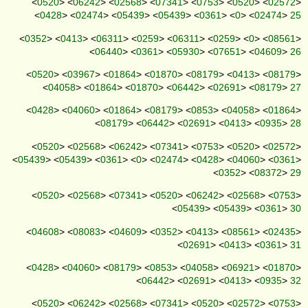
<
0520
> <
06242
> <
02568
> <
07341
> <
0753
> <
0520
> <
02572
>
<
0428
> <
02474
> <
05439
> <
05439
> <
0361
> <
0
> <
02474
>
25
<
0352
> <
0413
> <
06311
> <
0259
> <
06311
> <
0259
> <
0
> <
08561
>
<
06440
> <
0361
> <
05930
> <
07651
> <
04609
>
26
<
0520
> <
03967
> <
01864
> <
01870
> <
08179
> <
0413
> <
08179
>
<
04058
> <
01864
> <
01870
> <
06442
> <
02691
> <
08179
>
27
<
0428
> <
04060
> <
01864
> <
08179
> <
0853
> <
04058
> <
01864
>
<
08179
> <
06442
> <
02691
> <
0413
> <
0935
>
28
<
0520
> <
02568
> <
06242
> <
07341
> <
0753
> <
0520
> <
02572
>
<
05439
> <
05439
> <
0361
> <
0
> <
02474
> <
0428
> <
04060
> <
0361
>
<
0352
> <
08372
>
29
<
0520
> <
02568
> <
07341
> <
0520
> <
06242
> <
02568
> <
0753
>
<
05439
> <
05439
> <
0361
>
30
<
04608
> <
08083
> <
04609
> <
0352
> <
0413
> <
08561
> <
02435
>
<
02691
> <
0413
> <
0361
>
31
<
0428
> <
04060
> <
08179
> <
0853
> <
04058
> <
06921
> <
01870
>
<
06442
> <
02691
> <
0413
> <
0935
>
32
<
0520
> <
06242
> <
02568
> <
07341
> <
0520
> <
02572
> <
0753
>