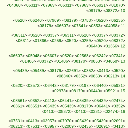
<
04060
> <
06311
> <
07969
> <
06311
> <
07969
> <
06921
> <
01870
>
<
08179
> <
08372
>
10
<
0520
> <
06240
> <
07969
> <
08179
> <
0753
> <
0520
> <
06235
>
<
08179
> <
06607
> <
07341
> <
0853
> <
04058
>
11
<
06311
> <
0520
> <
08337
> <
06311
> <
0520
> <
08337
> <
08372
>
<
06311
> <
01366
> <
0259
> <
0520
> <
0259
> <
0520
> <
08372
>
<
06440
> <
01366
>
12
<
06607
> <
05048
> <
06607
> <
0520
> <
02568
> <
06242
> <
07341
>
<
01406
> <
08372
> <
01406
> <
08179
> <
0853
> <
04058
>
13
<
05439
> <
05439
> <
08179
> <
02691
> <
0352
> <
0413
> <
0520
>
<
08346
> <
0352
> <
0853
> <
06213
>
14
<
0520
> <
02572
> <
06442
> <
08179
> <
0197
> <
06440
> <
05921
>
<
02978
> <
08179
> <
06440
> <
05921
>
15
<
08561
> <
0352
> <
0413
> <
06441
> <
05439
> <
05439
> <
02474
>
<
0361
> <
03651
> <
05439
> <
05439
> <
08179
> <
06441
> <
0352
>
<
0413
> <
08372
> <
0413
> <
0331
> <
02474
>
16
<
07531
> <
0413
> <
03957
> <
07970
> <
05439
> <
05439
> <
02691
>
<
06213
> <
07531
> <
03957
> <
02009
> <
02435
> <
02691
> <
0413
>