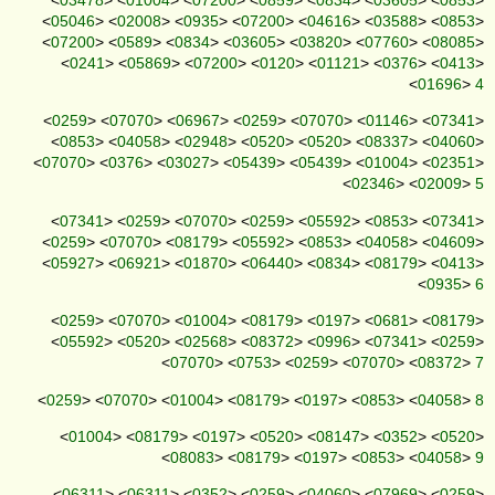
<
03478
> <
01004
> <
07200
> <
0859
> <
0834
> <
03605
> <
0853
>
<
05046
> <
02008
> <
0935
> <
07200
> <
04616
> <
03588
> <
0853
>
<
07200
> <
0589
> <
0834
> <
03605
> <
03820
> <
07760
> <
08085
>
<
0241
> <
05869
> <
07200
> <
0120
> <
01121
> <
0376
> <
0413
>
<
01696
>
4
<
0259
> <
07070
> <
06967
> <
0259
> <
07070
> <
01146
> <
07341
>
<
0853
> <
04058
> <
02948
> <
0520
> <
0520
> <
08337
> <
04060
>
<
07070
> <
0376
> <
03027
> <
05439
> <
05439
> <
01004
> <
02351
>
<
02346
> <
02009
>
5
<
07341
> <
0259
> <
07070
> <
0259
> <
05592
> <
0853
> <
07341
>
<
0259
> <
07070
> <
08179
> <
05592
> <
0853
> <
04058
> <
04609
>
<
05927
> <
06921
> <
01870
> <
06440
> <
0834
> <
08179
> <
0413
>
<
0935
>
6
<
0259
> <
07070
> <
01004
> <
08179
> <
0197
> <
0681
> <
08179
>
<
05592
> <
0520
> <
02568
> <
08372
> <
0996
> <
07341
> <
0259
>
<
07070
> <
0753
> <
0259
> <
07070
> <
08372
>
7
<
0259
> <
07070
> <
01004
> <
08179
> <
0197
> <
0853
> <
04058
>
8
<
01004
> <
08179
> <
0197
> <
0520
> <
08147
> <
0352
> <
0520
>
<
08083
> <
08179
> <
0197
> <
0853
> <
04058
>
9
<
06311
> <
06311
> <
0352
> <
0259
> <
04060
> <
07969
> <
0259
>