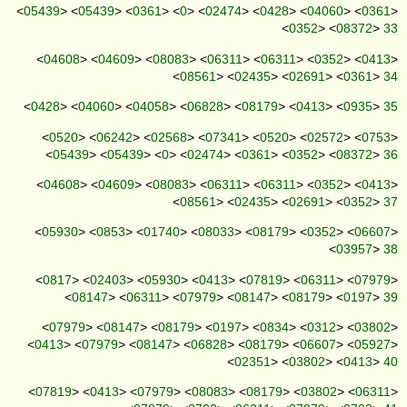
<
05439
> <
05439
> <
0361
> <
0
> <
02474
> <
0428
> <
04060
> <
0361
>
<
0352
> <
08372
>
33
<
04608
> <
04609
> <
08083
> <
06311
> <
06311
> <
0352
> <
0413
>
<
08561
> <
02435
> <
02691
> <
0361
>
34
<
0428
> <
04060
> <
04058
> <
06828
> <
08179
> <
0413
> <
0935
>
35
<
0520
> <
06242
> <
02568
> <
07341
> <
0520
> <
02572
> <
0753
>
<
05439
> <
05439
> <
0
> <
02474
> <
0361
> <
0352
> <
08372
>
36
<
04608
> <
04609
> <
08083
> <
06311
> <
06311
> <
0352
> <
0413
>
<
08561
> <
02435
> <
02691
> <
0352
>
37
<
05930
> <
0853
> <
01740
> <
08033
> <
08179
> <
0352
> <
06607
>
<
03957
>
38
<
0817
> <
02403
> <
05930
> <
0413
> <
07819
> <
06311
> <
07979
>
<
08147
> <
06311
> <
07979
> <
08147
> <
08179
> <
0197
>
39
<
07979
> <
08147
> <
08179
> <
0197
> <
0834
> <
0312
> <
03802
>
<
0413
> <
07979
> <
08147
> <
06828
> <
08179
> <
06607
> <
05927
>
<
02351
> <
03802
> <
0413
>
40
<
07819
> <
0413
> <
07979
> <
08083
> <
08179
> <
03802
> <
06311
>