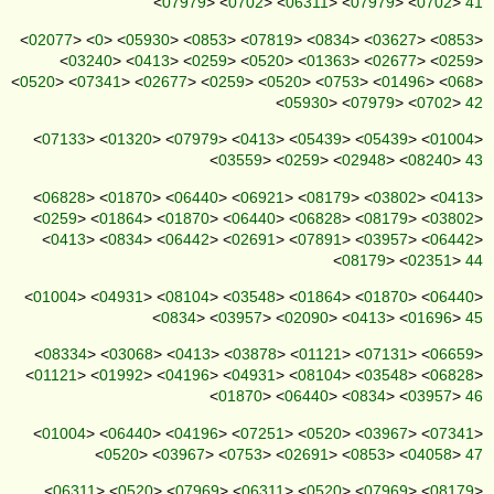
<
07979
> <
0702
> <
06311
> <
07979
> <
0702
>
41
<
02077
> <
0
> <
05930
> <
0853
> <
07819
> <
0834
> <
03627
> <
0853
>
<
03240
> <
0413
> <
0259
> <
0520
> <
01363
> <
02677
> <
0259
>
<
0520
> <
07341
> <
02677
> <
0259
> <
0520
> <
0753
> <
01496
> <
068
>
<
05930
> <
07979
> <
0702
>
42
<
07133
> <
01320
> <
07979
> <
0413
> <
05439
> <
05439
> <
01004
>
<
03559
> <
0259
> <
02948
> <
08240
>
43
<
06828
> <
01870
> <
06440
> <
06921
> <
08179
> <
03802
> <
0413
>
<
0259
> <
01864
> <
01870
> <
06440
> <
06828
> <
08179
> <
03802
>
<
0413
> <
0834
> <
06442
> <
02691
> <
07891
> <
03957
> <
06442
>
<
08179
> <
02351
>
44
<
01004
> <
04931
> <
08104
> <
03548
> <
01864
> <
01870
> <
06440
>
<
0834
> <
03957
> <
02090
> <
0413
> <
01696
>
45
<
08334
> <
03068
> <
0413
> <
03878
> <
01121
> <
07131
> <
06659
>
<
01121
> <
01992
> <
04196
> <
04931
> <
08104
> <
03548
> <
06828
>
<
01870
> <
06440
> <
0834
> <
03957
>
46
<
01004
> <
06440
> <
04196
> <
07251
> <
0520
> <
03967
> <
07341
>
<
0520
> <
03967
> <
0753
> <
02691
> <
0853
> <
04058
>
47
<
06311
> <
0520
> <
07969
> <
06311
> <
0520
> <
07969
> <
08179
>